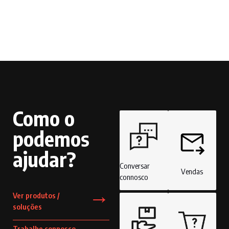
Como o
podemos
ajudar?
Conversar
Vendas
connosco
→
Ver produtos /
soluções
→
Trabalhe connosco