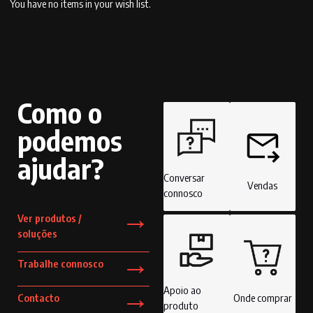
You have no items in your wish list.
Como o
podemos
ajudar?
Conversar
Vendas
connosco
→
Ver produtos /
soluções
→
Trabalhe connosco
→
Apoio ao
Contacto
Onde comprar
produto