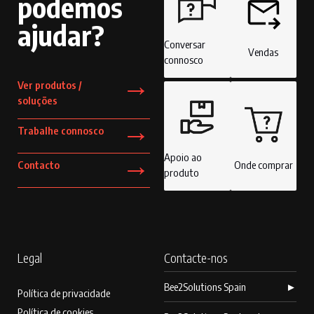
podemos
ajudar?
Conversar
Vendas
connosco
→
Ver produtos /
soluções
→
Trabalhe connosco
→
Apoio ao
Contacto
Onde comprar
produto
Legal
Contacte-nos
Bee2Solutions Spain
►
Política de privacidade
Política de cookies