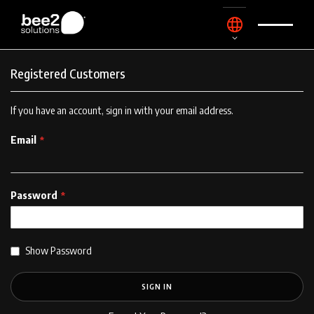
Skip
Language
to
Content
Registered Customers
If you have an account, sign in with your email address.
Email
Password
Show Password
SIGN IN