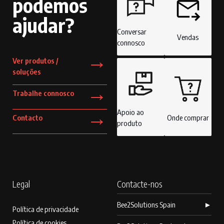
podemos
ajudar?
Conversar
Vendas
connosco
→
Ver produtos /
soluções
→
Trabalhe connosco
→
Apoio ao
Contacto
Onde comprar
produto
Legal
Contacte-nos
Bee2Solutions Spain
►
Política de privacidade
Política de cookies