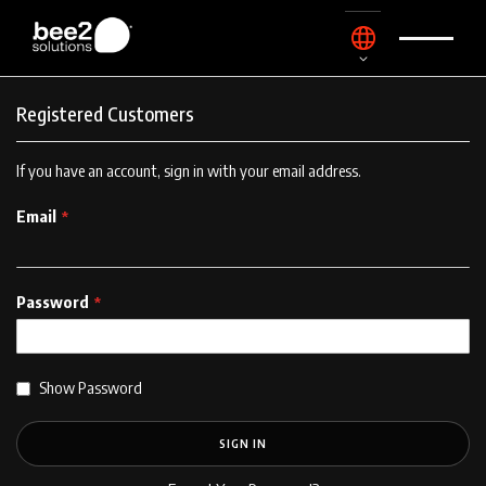
Skip
Language
to
Content
Registered Customers
If you have an account, sign in with your email address.
Email
Password
Show Password
SIGN IN