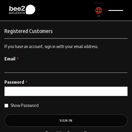
Skip
Language
to
Content
Registered Customers
If you have an account, sign in with your email address.
Email
Password
Show Password
SIGN IN