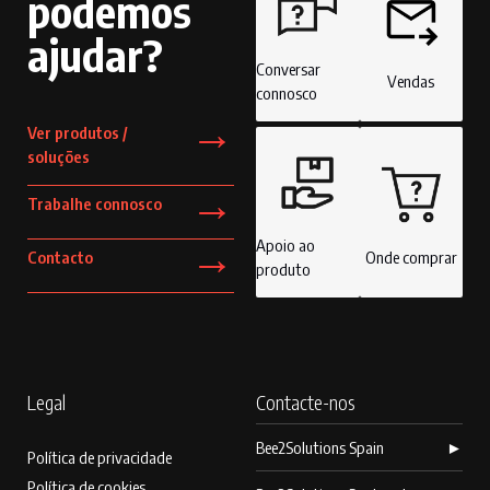
podemos
ajudar?
Conversar
Vendas
connosco
→
Ver produtos /
soluções
→
Trabalhe connosco
→
Apoio ao
Contacto
Onde comprar
produto
Legal
Contacte-nos
Bee2Solutions Spain
►
Política de privacidade
Política de cookies