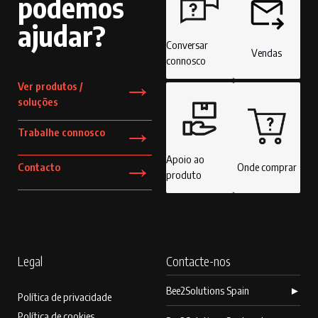
podemos
ajudar?
Conversar
Vendas
connosco
→
Ver produtos /
soluções
→
Trabalhe connosco
→
Apoio ao
Contacto
Onde comprar
produto
Legal
Contacte-nos
Bee2Solutions Spain
►
Política de privacidade
Política de cookies