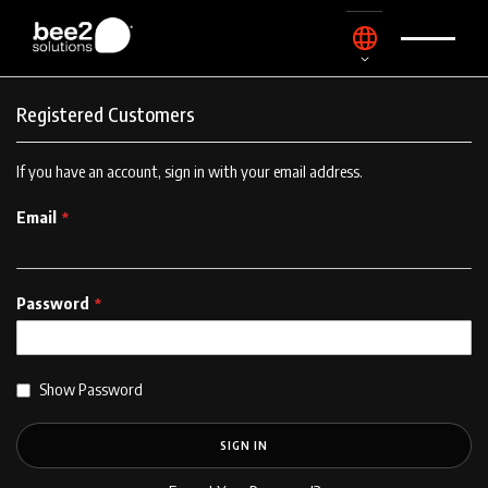
Skip
Language
to
Content
Registered Customers
If you have an account, sign in with your email address.
Email
Password
Show Password
SIGN IN