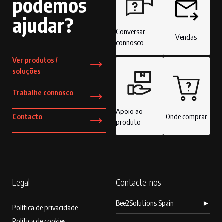
podemos
ajudar?
Conversar
Vendas
connosco
→
Ver produtos /
soluções
→
Trabalhe connosco
→
Apoio ao
Contacto
Onde comprar
produto
Legal
Contacte-nos
Bee2Solutions Spain
►
Política de privacidade
Política de cookies