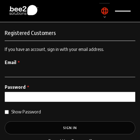
Skip
Language
to
Content
Registered Customers
If you have an account, sign in with your email address.
Email
Password
Show Password
SIGN IN