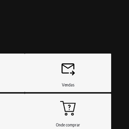
 Health
nceitos para espaços de saúde
 Health
rios
 Labs
Vendas
Onde comprar