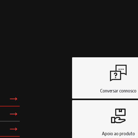
Logística de consumo
Clínicas
Bee2 Cargo
Bee2
Indústria inteligente
Novos co
Bee2 Smart Industry
Bee2
Gestão do risco de incêndio
Laborató
Bee2 Fire
Bee2
Conversar connosco
→
→
→
Apoio ao produto