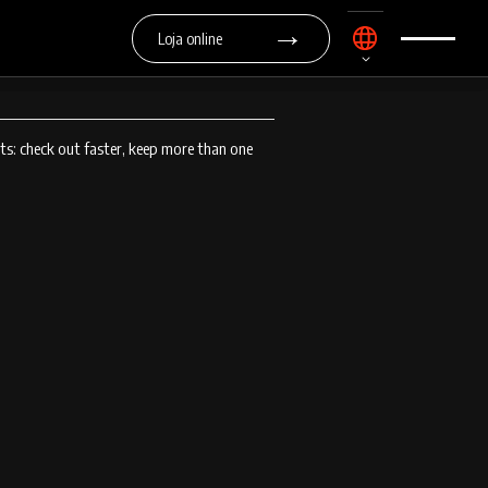
Build Connect Create
Language
→
t
My Wish List
Sign In
Create an Account
Loja online
ts: check out faster, keep more than one
Rega de espaços públicos
Gestão de Espaços Públicos
Bee2 Water
Bee2 Green
e, Laboratórios e Bem-estar
s
 Health